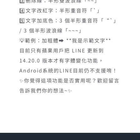
3️⃣刪除線：半形雙波浪線「~~」
4️⃣文字改紅字：半形重音符「`」
5️⃣文字加底色：3 個半形重音符「“`」
/ 3 個半形波浪線「~~~」
💡範例：加粗體➡️ **我是示範文字**
目前只有蘋果用戶把 LINE 更新到
14.20.0 版本才有字體變化功能，
Android系統的LINE目前仍不支援唷！
✨你覺得這項功能是否實用呢？歡迎留言
告訴我們你的想法~✨