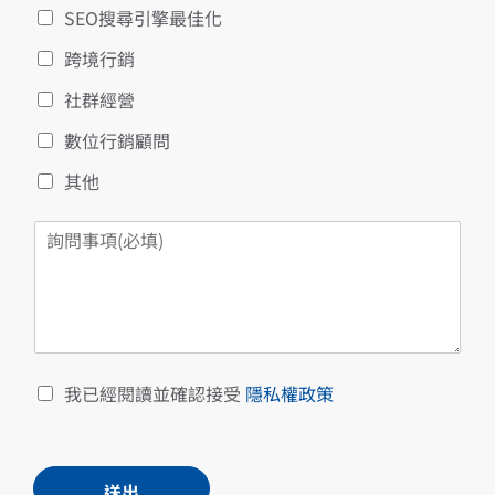
*
SEO搜尋引擎最佳化
跨境行銷
社群經營
數位行銷顧問
其他
詢
問
事
項
*
C
我已經閱讀並確認接受
隱私權政策
h
e
c
k
送出