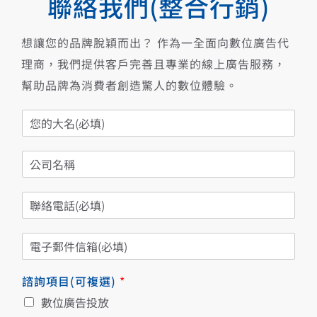
聯絡我們(整合行銷)
想讓您的品牌脫穎而出？ 作為一全面向數位廣告代
理商，我們提供客戶完善且專業的線上廣告服務，
幫助品牌為消費者創造驚人的數位體驗。
您
的
大
公
名
司
*
名
聯
稱
絡
電
電
話
子
*
郵
諮詢項目(可複選)
*
件
信
數位廣告投放
箱