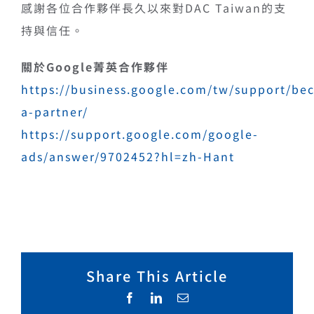
感謝各位合作夥伴長久以來對DAC Taiwan的支
持與信任。
關於Google菁英合作夥伴
https://business.google.com/tw/support/be
a-partner/
https://support.google.com/google-
ads/answer/9702452?hl=zh-Hant
Share This Article
Facebook
LinkedIn
Email: