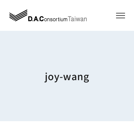
Skip
to
content
joy-wang